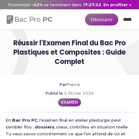
Promotion
-42%
se terminant dans
17:27:31
.
En profiter »
Bac Pro
PC
Découvrir
Réussir l'Examen Final du Bac Pro
Plastiques et Composites : Guide
Complet
Par
Pierre
Publié le
5 février 2026
EXAMEN
En
Bac Pro PC
, l’examen final en atelier plasturgie peut
sembler flou :
dossiers
, oraux, contrôles en situation réelle.
Tu veux savoir concrètement ce que l’on attend de toi et