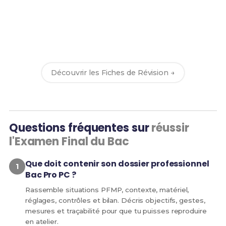
Prêt(e) à réussir ton examen ?
Révise efficacement avec nos
204 Fiches de
Révision
pour le Bac Pro PC et maximise tes
chances de réussite !
Découvrir les Fiches de Révision →
Questions fréquentes sur
réussir
l'Examen Final du Bac
Que doit contenir son dossier professionnel
Bac Pro PC ?
Rassemble situations PFMP, contexte, matériel,
réglages, contrôles et bilan. Décris objectifs, gestes,
mesures et traçabilité pour que tu puisses reproduire
en atelier.