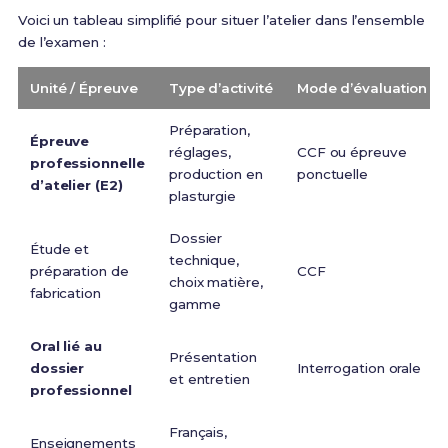
Voici un tableau simplifié pour situer l’atelier dans l’ensemble
de l’examen :
Unité / Épreuve
Type d’activité
Mode d’évaluation
Préparation,
Épreuve
réglages,
CCF ou épreuve
professionnelle
production en
ponctuelle
d’atelier (E2)
plasturgie
Dossier
Étude et
technique,
préparation de
CCF
choix matière,
fabrication
gamme
Oral lié au
Présentation
dossier
Interrogation orale
et entretien
professionnel
Français,
Enseignements