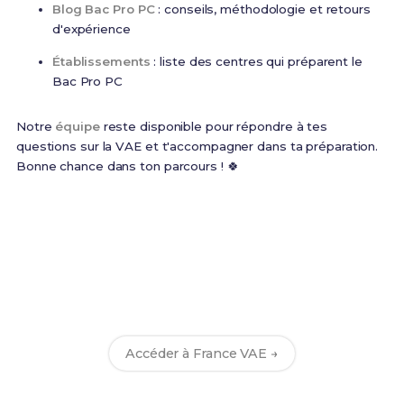
Blog Bac Pro PC
: conseils, méthodologie et retours
d'expérience
Établissements
: liste des centres qui préparent le
Bac Pro PC
Notre
équipe
reste disponible pour répondre à tes
questions sur la VAE et t'accompagner dans ta préparation.
Bonne chance dans ton parcours ! 🍀
Commence ta VAE dès
maintenant
Inscris-toi sur le portail officiel France VAE et choisis
le Bac Pro PC comme certification visée.
Accéder à France VAE →