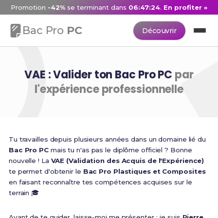
Promotion
-42%
se terminant dans
06:47:23
.
En profiter »
Bac Pro
PC
Découvrir
VAE : Valider ton Bac Pro PC
par
l'expérience professionnelle
Tu travailles depuis plusieurs années dans un domaine lié du
Bac Pro PC
mais tu n'as pas le diplôme officiel ? Bonne
nouvelle ! La
VAE (Validation des Acquis de l'Expérience)
te permet d'obtenir le
Bac Pro Plastiques et Composites
en faisant reconnaître tes compétences acquises sur le
terrain 🎓
Avant de te guider, laisse-moi me présenter : je suis
Pierre
,