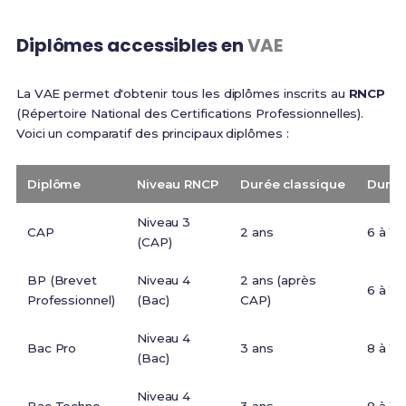
Diplômes accessibles en
VAE
La VAE permet d'obtenir tous les diplômes inscrits au
RNCP
(Répertoire National des Certifications Professionnelles).
Voici un comparatif des principaux diplômes :
Diplôme
Niveau RNCP
Durée classique
Durée
Niveau 3
CAP
2 ans
6 à 12
(CAP)
BP (Brevet
Niveau 4
2 ans (après
6 à 12
Professionnel)
(Bac)
CAP)
Niveau 4
Bac Pro
3 ans
8 à 12
(Bac)
Niveau 4