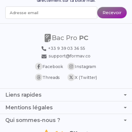
directement sur ta boîte mail.
Recevoir
Adresse email
Bac Pro
PC
+33 9 39 03 36 55
support@formav.co
Facebook
Instagram
Threads
X (Twitter)
Liens rapides
Page d'accueil
Mentions légales
Simulateur de notes
C.G.V. - C.G.U.
Qui sommes-nous ?
Trouver son stage
Politique de confidentialité
Trouver son alternance