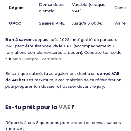
Demandeurs
Variable (chéquier
Région
Conseil 
d'emploi
VAE)
OPCO
Salariés PME
Jusqu'à 3 000€
Via l'em
Bon à savoir
: depuis août 2025, l'intégralité du parcours
VAE peut être financée via le CPF (accompagnement +
formations complémentaires si besoin). Consulte ton solde
sur
Mon Compte Formation
.
En tant que salarié, tu as également droit à un
congé VAE
de 48 heures
maximum, avec maintien de ta rémunération,
pour préparer ton dossier et passer devant le jury.
Es-tu prêt pour la
VAE
?
Réponds à ces 5 questions pour tester tes connaissances
sur la VAE :