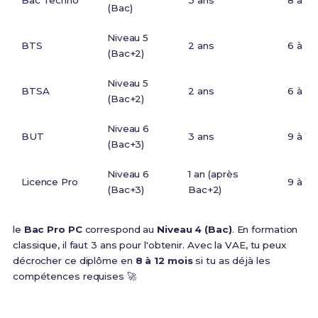
Bac Techno
3 ans
8 à 12
(Bac)
Niveau 5
BTS
2 ans
6 à 9 
(Bac+2)
Niveau 5
BTSA
2 ans
6 à 9 
(Bac+2)
Niveau 6
BUT
3 ans
9 à 12
(Bac+3)
Niveau 6
1 an (après
Licence Pro
9 à 12
(Bac+3)
Bac+2)
le
Bac Pro PC
correspond au
Niveau 4 (Bac)
. En formation
classique, il faut 3 ans pour l'obtenir. Avec la VAE, tu peux
décrocher ce diplôme en
8 à 12 mois
si tu as déjà les
compétences requises 🚀