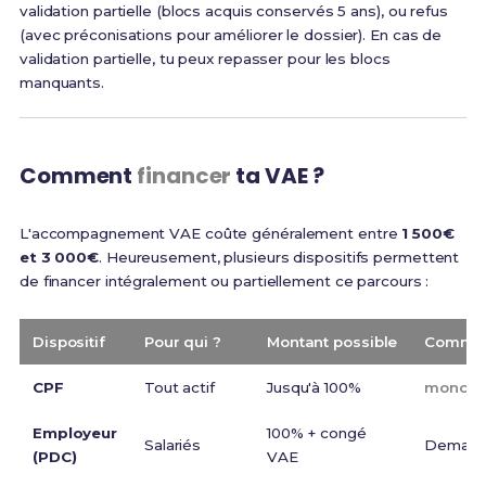
validation partielle (blocs acquis conservés 5 ans), ou refus
(avec préconisations pour améliorer le dossier). En cas de
validation partielle, tu peux repasser pour les blocs
manquants.
Comment
financer
ta VAE ?
L'accompagnement VAE coûte généralement entre
1 500€
et 3 000€
. Heureusement, plusieurs dispositifs permettent
de financer intégralement ou partiellement ce parcours :
Dispositif
Pour qui ?
Montant possible
Commen
CPF
Tout actif
Jusqu'à 100%
moncomp
Employeur
100% + congé
Salariés
Demand
(PDC)
VAE