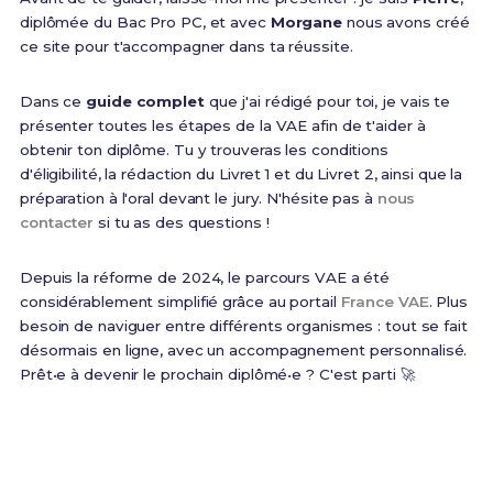
diplômée du Bac Pro PC, et avec
Morgane
nous avons créé
ce site pour t'accompagner dans ta réussite.
Dans ce
guide complet
que j'ai rédigé pour toi, je vais te
présenter toutes les étapes de la VAE afin de t'aider à
obtenir ton diplôme. Tu y trouveras les conditions
d'éligibilité, la rédaction du Livret 1 et du Livret 2, ainsi que la
préparation à l'oral devant le jury. N'hésite pas à
nous
contacter
si tu as des questions !
Depuis la réforme de 2024, le parcours VAE a été
considérablement simplifié grâce au portail
France VAE
. Plus
besoin de naviguer entre différents organismes : tout se fait
désormais en ligne, avec un accompagnement personnalisé.
Prêt•e à devenir le prochain diplômé•e ? C'est parti 🚀
60%
8 à 12 mois
Taux de validation totale
Durée moyenne du