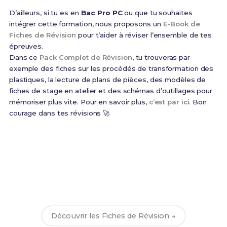
D’ailleurs, si tu es en
Bac Pro PC
ou que tu souhaites
intégrer cette formation, nous proposons un
E-Book de
Fiches de Révision
pour t’aider à réviser l’ensemble de tes
épreuves.
Dans ce
Pack Complet de Révision
, tu trouveras par
exemple des fiches sur les procédés de transformation des
plastiques, la lecture de plans de pièces, des modèles de
fiches de stage en atelier et des schémas d’outillages pour
mémoriser plus vite. Pour en savoir plus,
c’est par ici
. Bon
courage dans tes révisions 🚀
Prêt(e) à réussir ton examen ?
Révise efficacement avec nos
204 Fiches de
Révision
pour le Bac Pro PC et maximise tes
chances de réussite !
Découvrir les Fiches de Révision →