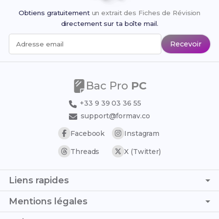
Obtiens gratuitement
un extrait des Fiches de Révision
directement sur ta boîte mail.
Recevoir
Adresse email
Bac Pro
PC
+33 9 39 03 36 55
support@formav.co
Facebook
Instagram
Threads
X (Twitter)
Liens rapides
Page d'accueil
Mentions légales
Simulateur de notes