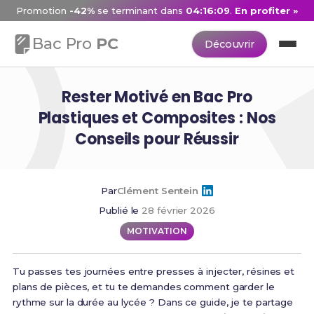
Promotion
-42%
se terminant dans
04:16:08
.
En profiter »
Bac Pro
PC
Découvrir
Rester Motivé en Bac Pro
Plastiques et Composites : Nos
Conseils pour Réussir
Par
Clément Sentein
Publié le
28 février 2026
MOTIVATION
Tu passes tes journées entre presses à injecter, résines et
plans de pièces, et tu te demandes comment garder le
rythme sur la durée au lycée ? Dans ce guide, je te partage